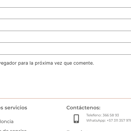
vegador para la próxima vez que comente.
s servicios
Contáctenos:
Telefeno: 366 58 93
WhatsApp: +57 311 357 97
doncia