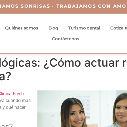
ÑAMOS SONRISAS · TRABAJAMOS CON AMO
Quiénes somos
Blog
Turismo dental
Cotiza 
Contáctenos
lógicas: ¿Cómo actuar 
sa?
línica Fresh
tiva cuando más
s
y qué hacer
cas
?