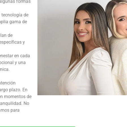
s algunas formas
 tecnología de
mplia gama de
plan de
specíficas y
enestar en cada
ocional y una
nica.
 atención
argo plazo. En
s en momentos de
ranquilidad. No
tamos para