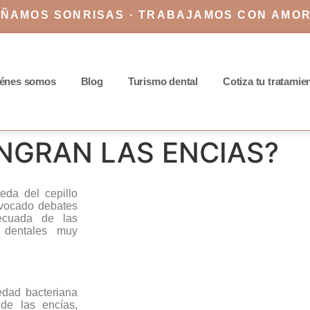
EÑAMOS SONRISAS · TRABAJAMOS CON AMO
énes somos
Blog
Turismo dental
Cotiza tu tratamie
NGRAN LAS ENCIAS?
eda del cepillo
rovocado debates
decuada de las
s dentales muy
edad bacteriana
 de las encías,