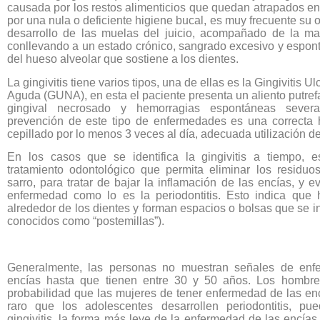
causada por los restos alimenticios que quedan atrapados ent
por una nula o deficiente higiene bucal, es muy frecuente su o
desarrollo de las muelas del juicio, acompañado de la mal
conllevando a un estado crónico, sangrado excesivo y espon
del hueso alveolar que sostiene a los dientes.
La gingivitis tiene varios tipos, una de ellas es la Gingivitis U
Aguda (GUNA), en esta el paciente presenta un aliento putrefa
gingival necrosado y hemorragias espontáneas seve
prevención de este tipo de enfermedades es una correcta h
cepillado por lo menos 3 veces al día, adecuada utilización de
En los casos que se identifica la gingivitis a tiempo, 
tratamiento odontológico que permita eliminar los residuo
sarro, para tratar de bajar la inflamación de las encías, y ev
enfermedad como lo es la periodontitis. Esto indica que 
alrededor de los dientes y forman espacios o bolsas que se i
conocidos como “postemillas”).
Generalmente, las personas no muestran señales de enf
encías hasta que tienen entre 30 y 50 años. Los hombre
probabilidad que las mujeres de tener enfermedad de las en
raro que los adolescentes desarrollen periodontitis, pue
gingivitis, la forma más leve de la enfermedad de las encías.