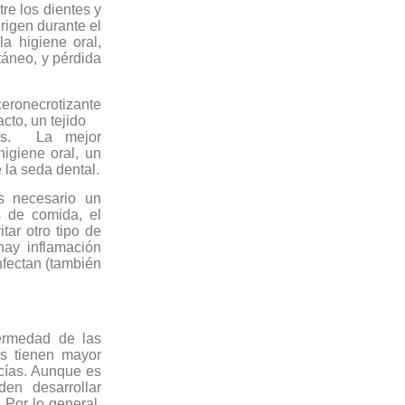
re los dientes y
rigen durante el
a higiene oral,
táneo, y pérdida
lceronecrotizante
cto, un tejido
ras. La mejor
igiene oral, un
 la seda dental.
es necesario un
s de comida, el
itar otro tipo de
hay inflamación
nfectan (también
ermedad de las
s tienen mayor
cías. Aunque es
den desarrollar
 Por lo general,