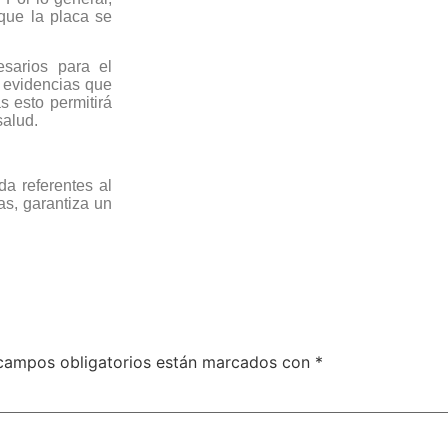
que la placa se
esarios para el
o evidencias que
s esto permitirá
salud.
da referentes al
as, garantiza un
campos obligatorios están marcados con
*