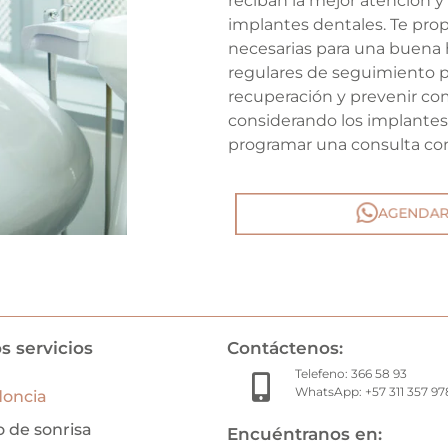
reciban la mejor atención y
implantes dentales. Te pro
necesarias para una buena 
regulares de seguimiento p
recuperación y prevenir com
considerando los implantes
programar una consulta co
AGENDAR 
s servicios
Contáctenos:
Telefeno: 366 58 93
WhatsApp: +57 311 357 97
doncia
 de sonrisa
Encuéntranos en: