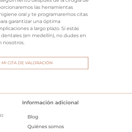
 seguimiento después de la cirugía de
porcionaremos las herramientas
higiene oral y te programaremos citas
ara garantizar una óptima
plicaciones a largo plazo. Si estás
 dentales (en medellín), no dudes en
n nosotros.
MI CITA DE VALORACIÓN
Información adicional
82
Blog
Quiénes somos