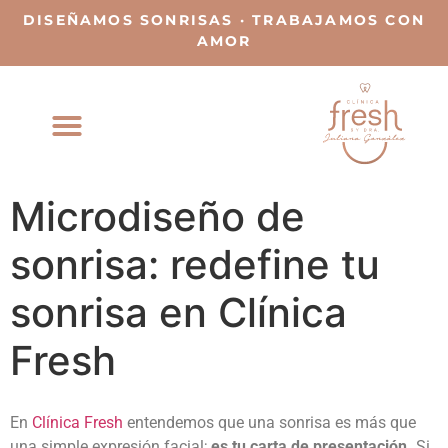
DISEÑAMOS SONRISAS · TRABAJAMOS CON
AMOR
Microdiseño de
sonrisa: redefine tu
sonrisa en Clínica
Fresh
En
Clínica Fresh
entendemos que una sonrisa es más que
una simple expresión facial;
es tu carta de presentación.
Si