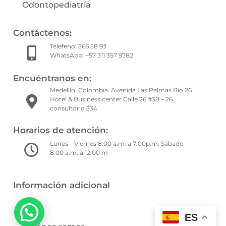
Odontopediatría
Contáctenos:
Telefeno: 366 58 93
WhatsApp: +57 311 357 9782
Encuéntranos en:
Medellín, Colombia. Avenida Las Palmas Bio 26
Hotel & Business center Calle 26 #38 – 26
consultorio 334
Horarios de atención:
Lunes – Viernes 8:00 a.m. a 7:00p.m. Sábado
8:00 a.m. a 12:00 m
Información adicional
Blog
ES