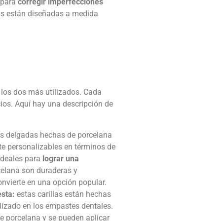
s para
corregir imperfecciones
las están diseñadas a medida
los dos más utilizados. Cada
cios. Aquí hay una descripción de
as delgadas hechas de porcelana
te personalizables en términos de
 ideales para
lograr una
celana son duraderas y
onvierte en una opción popular.
esta:
estas carillas están hechas
ilizado en los empastes dentales.
e porcelana y se pueden aplicar