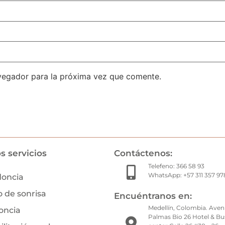
vegador para la próxima vez que comente.
s servicios
Contáctenos:
Telefeno: 366 58 93
WhatsApp: +57 311 357 97
doncia
 de sonrisa
Encuéntranos en:
Medellín, Colombia. Aven
oncia
Palmas Bio 26 Hotel & Bu