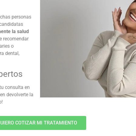
uchas personas
 candidatas
ente la salud
de recomendar
aries o
ra dental,
pertos
u consulta en
en devolverte la
o!
QUIERO COTIZAR MI TRATAMIENTO