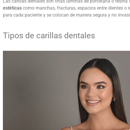
Las
carillas dentales
son finas láminas de porcelana o resina c
estéticas
como manchas, fracturas, espacios entre dientes o i
para cada paciente y se colocan de manera segura y no invasiv
Tipos de
carillas dentales