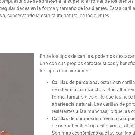
ompuesta que se adhieren a la superficie frontal de los diente
rregularidades en la forma y tamaño de los dientes. Estas caril
a, conservando la estructura natural de los dientes.
Entre los
tipos de carillas
, podemos destacar 
uno con sus propias características y benefi
los tipos más comunes:
Carillas de porcelana
:
estas son carill
resistente a las manchas. Son altamen
forma, tamaño y color, lo que las hace
apariencia natural.
Las carillas de por
resistentes a las manchas, lo que las c
Carillas de composite o resina compu
de un material compuesto similar al ut
Son más económicas que las carillas d