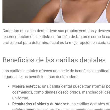
Cada tipo de
carilla dental
tiene sus propias ventajas y desvent
recomendación del dentista en función de factores como la sal
profesional para determinar cuál es la mejor opción en cada c
Beneficios de las
carillas dentales
Las
carillas dentales
ofrecen una serie de beneficios significa
algunos de los beneficios más destacados:
Mejora estética:
una
carilla dental
puede transformar por
cosméticos, como dientes descoloridos, manchados, desal
uniforme.
Resultados rápidos y duraderos:
las
carillas dentales
of
mínimamente invasivos. Una vez colocadas correctament