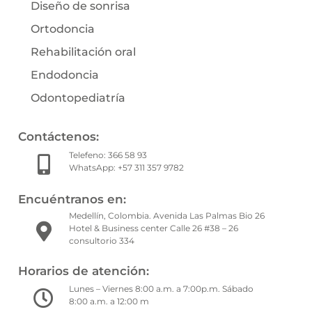
Diseño de sonrisa
Ortodoncia
Rehabilitación oral
Endodoncia
Odontopediatría
Contáctenos:
Telefeno: 366 58 93
WhatsApp: +57 311 357 9782
Encuéntranos en:
Medellín, Colombia. Avenida Las Palmas Bio 26
Hotel & Business center Calle 26 #38 – 26
consultorio 334
Horarios de atención:
Lunes – Viernes 8:00 a.m. a 7:00p.m. Sábado
8:00 a.m. a 12:00 m